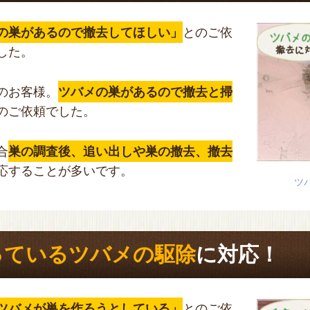
の巣があるので撤去してほしい」
とのご依
した。
のお客様。
ツバメの巣があるので撤去と掃
のご依頼でした。
合
巣の調査後、追い出しや巣の撤去、撤去
応することが多いです。
ツ
っているツバメの駆除
に対応！
ツバメが巣を作ろうとしている」
とのご依