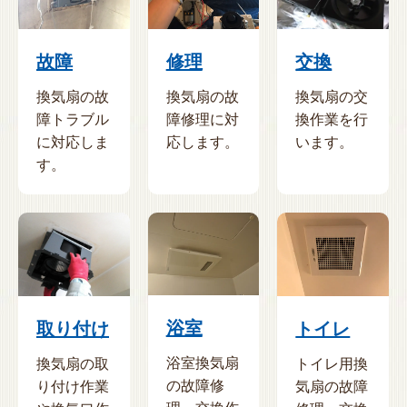
故障
修理
交換
換気扇の故
換気扇の故
換気扇の交
障トラブル
障修理に対
換作業を行
に対応しま
応します。
います。
す。
浴室
取り付け
トイレ
浴室換気扇
換気扇の取
トイレ用換
の故障修
り付け作業
気扇の故障