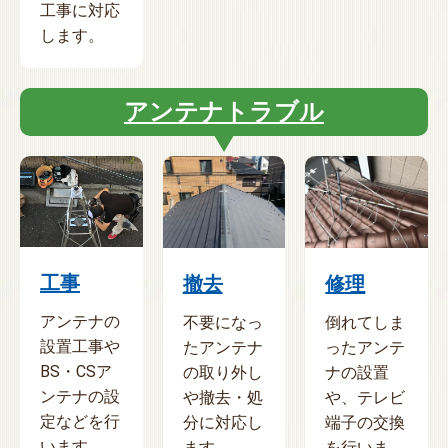
工事に対応
します。
アンテナトラブル
工事
撤去
修理
アンテナの
不要になっ
倒れてしま
設置工事や
たアンテナ
ったアンテ
BS・CSア
の取り外し
ナの設置
ンテナの設
や撤去・処
や、テレビ
定などを行
分に対応し
端子の交換
います。
ます。
を行いま