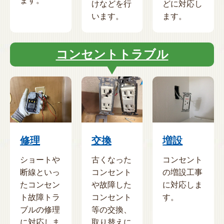
ます。
けなどを行
どに対応し
います。
ます。
コンセントトラブル
修理
交換
増設
ショートや
古くなった
コンセント
断線といっ
コンセント
の増設工事
たコンセン
や故障した
に対応しま
ト故障トラ
コンセント
す。
ブルの修理
等の交換、
に対応しま
取り替えに