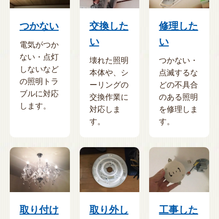
つかない
交換した
修理した
い
い
電気がつか
ない・点灯
壊れた照明
つかない・
しないなど
本体や、シ
点滅するな
の照明トラ
ーリングの
どの不具合
ブルに対応
交換作業に
のある照明
します。
対応しま
を修理しま
す。
す。
取り付け
取り外し
工事した