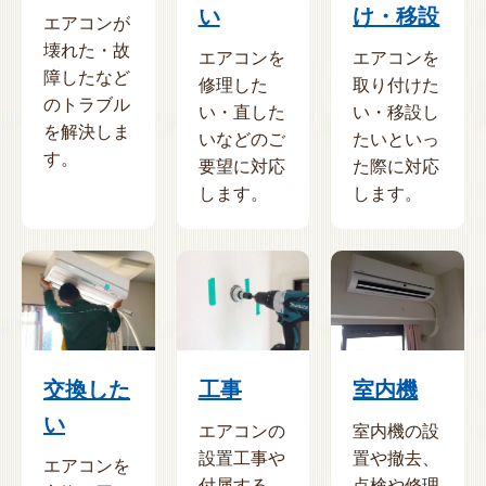
い
け・移設
エアコンが
壊れた・故
エアコンを
エアコンを
障したなど
修理した
取り付けた
のトラブル
い・直した
い・移設し
を解決しま
いなどのご
たいといっ
す。
要望に対応
た際に対応
します。
します。
交換した
工事
室内機
い
エアコンの
室内機の設
設置工事や
置や撤去、
エアコンを
付属する
点検や修理