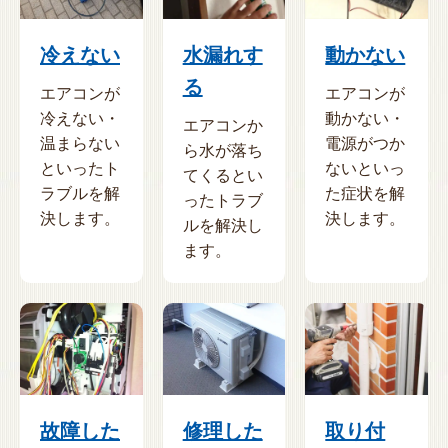
冷えない
水漏れす
動かない
る
エアコンが
エアコンが
冷えない・
動かない・
エアコンか
温まらない
電源がつか
ら水が落ち
といったト
ないといっ
てくるとい
ラブルを解
た症状を解
ったトラブ
決します。
決します。
ルを解決し
ます。
故障した
修理した
取り付