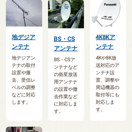
地デジア
4K8Kア
BS・CS
ンテナ
ンテナ
アンテナ
地デジアン
4Kや8K放
BS・CSア
テナの取付
送対応のア
ンテナなど
設置や撤
ンテナ設
の衛星放送
去、受信レ
置、調整や
用アンテナ
ベルの調整
周辺機器の
の設置や撤
などに対応
取付等にも
去作業など
します。
対応しま
に対応しま
す。
す。