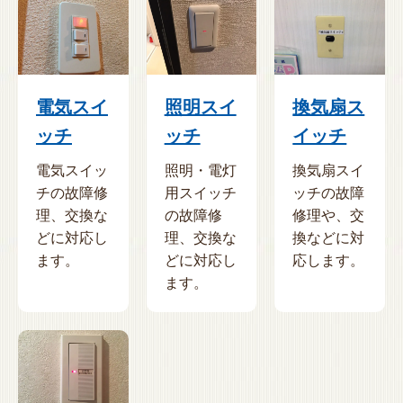
電気スイ
照明スイ
換気扇ス
ッチ
ッチ
イッチ
電気スイッ
照明・電灯
換気扇スイ
チの故障修
用スイッチ
ッチの故障
理、交換な
の故障修
修理や、交
どに対応し
理、交換な
換などに対
ます。
どに対応し
応します。
ます。