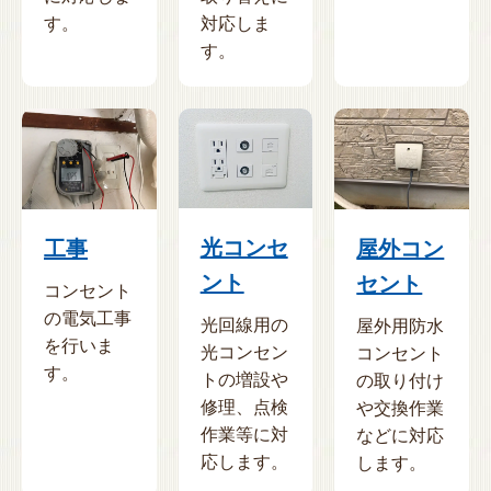
す。
対応しま
す。
光コンセ
工事
屋外コン
ント
セント
コンセント
の電気工事
光回線用の
屋外用防水
を行いま
光コンセン
コンセント
す。
トの増設や
の取り付け
修理、点検
や交換作業
作業等に対
などに対応
応します。
します。