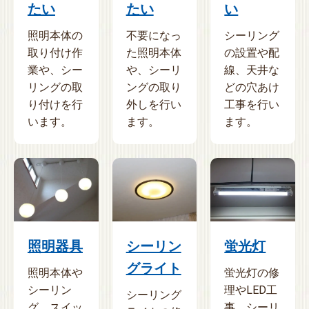
たい
たい
い
照明本体の
不要になっ
シーリング
取り付け作
た照明本体
の設置や配
業や、シー
や、シーリ
線、天井な
リングの取
ングの取り
どの穴あけ
り付けを行
外しを行い
工事を行い
います。
ます。
ます。
照明器具
シーリン
蛍光灯
グライト
照明本体や
蛍光灯の修
シーリン
理やLED工
シーリング
グ、スイッ
事、シーリ