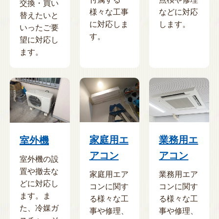
交換・買い
様々な工事
などに対応
替えたいと
に対応しま
します。
いったご要
す。
望に対応し
ます。
家庭用エ
業務用エ
室外機
アコン
アコン
室外機の設
置や撤去な
家庭用エア
業務用エア
どに対応し
コンに関す
コンに関す
ます。ま
る様々な工
る様々な工
た、冷媒ガ
事や修理、
事や修理、