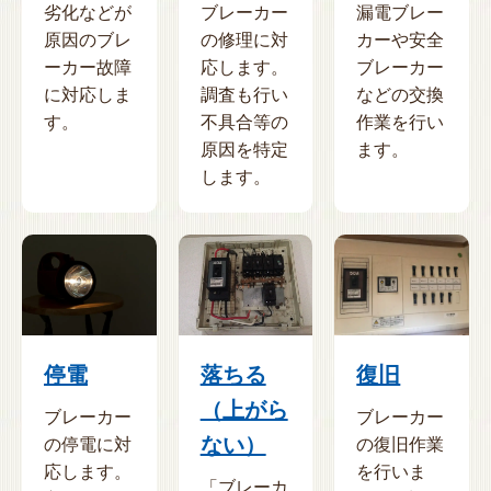
劣化などが
ブレーカー
漏電ブレー
原因のブレ
の修理に対
カーや安全
ーカー故障
応します。
ブレーカー
に対応しま
調査も行い
などの交換
す。
不具合等の
作業を行い
原因を特定
ます。
します。
停電
落ちる
復旧
（上がら
ブレーカー
ブレーカー
ない）
の停電に対
の復旧作業
応します。
を行いま
「ブレーカ