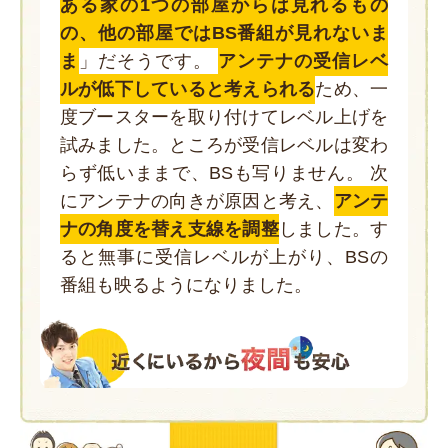
ある家の1つの部屋からは見れるもの
の、他の部屋ではBS番組が見れないま
ま
」だそうです。
アンテナの受信レベ
ルが低下していると考えられる
ため、一
度ブースターを取り付けてレベル上げを
試みました。ところが受信レベルは変わ
らず低いままで、BSも写りません。 次
にアンテナの向きが原因と考え、
アンテ
ナの角度を替え支線を調整
しました。す
ると無事に受信レベルが上がり、BSの
番組も映るようになりました。