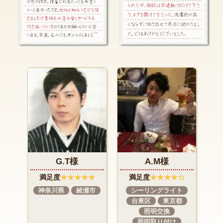
A.M様
I.N様
★
満足度
★★★★☆
満足度
★★★★★
市
シーリングライト
インターホン交換
台東区
東京都
東京都
町田市
照明交換
照明取り付け