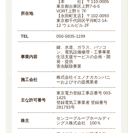
【本 社】 〒110-0005
東京都台東区上野7-6-5
VORT上野Ⅱ 7F
所在地
【永田町支店】 〒102-0093
東京都千代田区平河町2-14-
12 ウェルビル 2F
TEL
050-5835-1199
鍵、水道、ガラス、パソコ
ン、電気設備修理・工事事業
事業内容
生活支援サービスの企画・開
発・提供
害虫駆除事業
株式会社イエノナカカンパニ
施工会社
ーおよびその提携業者
東京電力登録工事店番号 003-
1425
主な許可番号
登録電気工事業者 登録番号
281793号
センコーグループホールディ
株主
ングス株式会社 100％