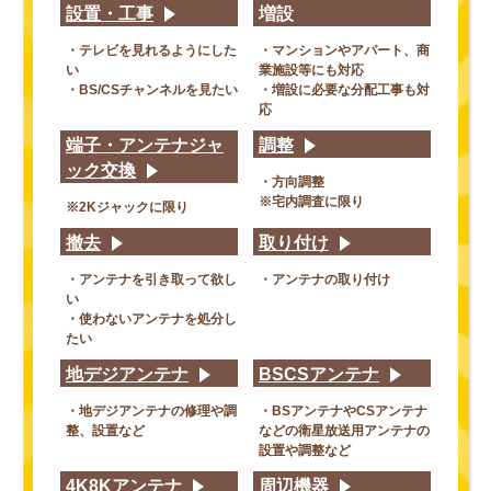
設置・工事
増設
・テレビを見れるようにした
・マンションやアパート、商
い
業施設等にも対応
・BS/CSチャンネルを見たい
・増設に必要な分配工事も対
応
端子・アンテナジャ
調整
ック交換
・方向調整
※宅内調査に限り
※2Kジャックに限り
撤去
取り付け
・アンテナを引き取って欲し
・アンテナの取り付け
い
・使わないアンテナを処分し
たい
地デジアンテナ
BSCSアンテナ
・地デジアンテナの修理や調
・BSアンテナやCSアンテナ
整、設置など
などの衛星放送用アンテナの
設置や調整など
4K8Kアンテナ
周辺機器