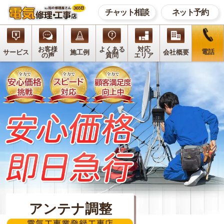
チャット相談
ネット予約
お客様
よくある
対応
電話
サービス
施工例
会社概要
の声
質問
エリア
アンテナ調整