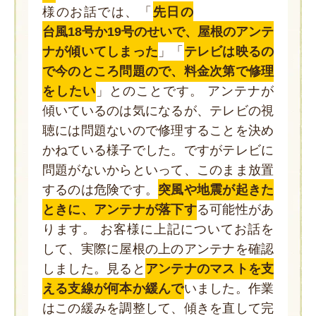
様のお話では、「
先日の
台風18号か19号のせいで、屋根のアンテ
ナが傾いてしまった
」「
テレビは映るの
で今のところ問題ので、料金次第で修理
をしたい
」とのことです。 アンテナが
傾いているのは気になるが、テレビの視
聴には問題ないので修理することを決め
かねている様子でした。ですがテレビに
問題がないからといって、このまま放置
するのは危険です。
突風や地震が起きた
ときに、アンテナが落下す
る可能性があ
ります。 お客様に上記についてお話を
して、実際に屋根の上のアンテナを確認
しました。見ると
アンテナのマストを支
える支線が何本か緩んで
いました。作業
はこの緩みを調整して、傾きを直して完