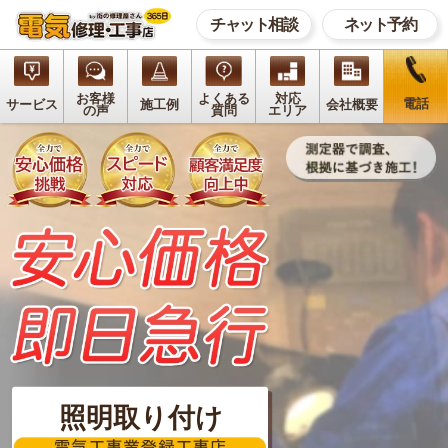
チャット相談
ネット予約
お客様
よくある
対応
電話
サービス
施工例
会社概要
の声
質問
エリア
照明取り付け