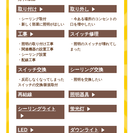
取り付け
取り外し
・シーリング取付
・今ある場所のコンセントの
・新しく部屋に照明がほしい
口を増やしたい
工事
スイッチ修理
・照明の取り付け工事
・照明のスイッチが壊れてし
・関連機器の設置工事
まった
・シーリング設置
・配線工事
スイッチ交換
シーリング交換
・反応しなくなってしまった
・照明を交換したい
スイッチの交換/新規取付
再結線
照明器具
シーリングライト
蛍光灯
LED
ダウンライト