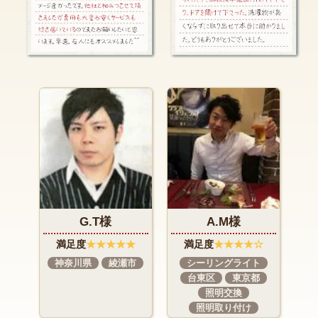
A.M様
I.N様
★
満足度
★★★★☆
満足度
★★★★★
市
シーリングライト
インターホン交換
台東区
東京都
東京都
町田市
照明交換
照明取り付け