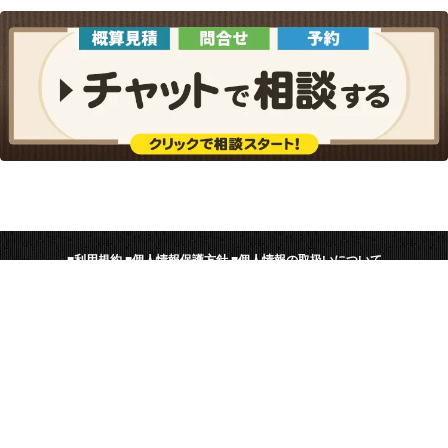
■
利用規約
■
個人情報保護方針
■
個人情報の取扱いについて
■
協力店募集
■
工事士募集
一括見積比較くら
にんばいせんもん
DENKI110
し
任意売却専門住宅ローン相談センタ
電気のトラブル問題解決サイ
のコンシェルジュ
ー
ト