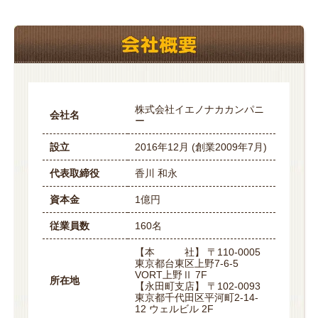
株式会社イエノナカカンパニ
会社名
ー
設立
2016年12月 (創業2009年7月)
代表取締役
香川 和永
資本金
1億円
従業員数
160名
【本 社】 〒110-0005
東京都台東区上野7-6-5
VORT上野Ⅱ 7F
所在地
【永田町支店】 〒102-0093
東京都千代田区平河町2-14-
12 ウェルビル 2F