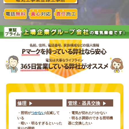
修理
管球・器具交換
・照明が
つかない
/点滅して
・電気が切れた/つかない
いる
・明るさ調節のできる照明機
・暗い・明るすぎるといった
器に交換したい
光りの調節