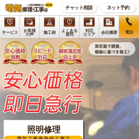
チャット相談
ネット予約
お客様
よくある
対応
電話
サービス
施工例
会社概要
の声
質問
エリア
照明修理