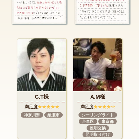
A.M様
I.N様
★
満足度
★★★★☆
満足度
★★★★★
市
シーリングライト
インターホン交換
台東区
東京都
東京都
町田市
照明交換
照明取り付け