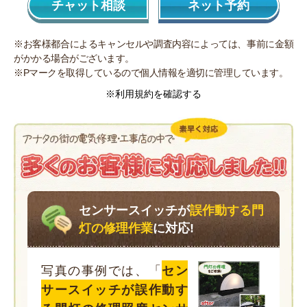
チャット相談
ネット予約
※お客様都合によるキャンセルや調査内容によっては、事前に金額
がかかる場合がございます。
※Pマークを取得しているので個人情報を適切に管理しています。
※利用規約を確認する
センサースイッチが
誤作動する門
灯の修理作業
に対応!
写真の事例では、「
セン
サースイッチが誤作動す