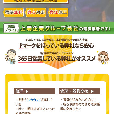
修理
管球・器具交換
・照明が
つかない
/点滅して
・電気が切れた/つかない
いる
・明るさ調節のできる照明機
・暗い・明るすぎるといった
器に交換したい
光りの調節