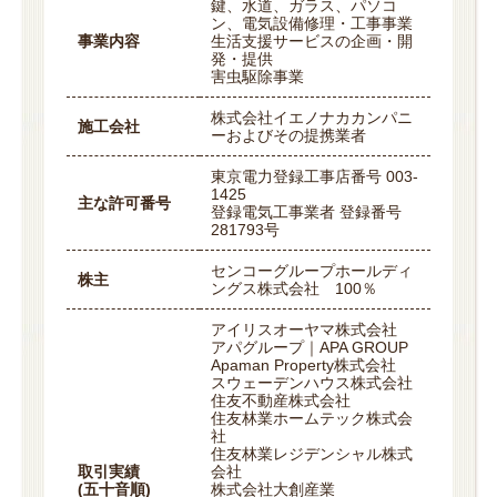
鍵、水道、ガラス、パソコ
ン、電気設備修理・工事事業
事業内容
生活支援サービスの企画・開
発・提供
害虫駆除事業
株式会社イエノナカカンパニ
施工会社
ーおよびその提携業者
東京電力登録工事店番号 003-
1425
主な許可番号
登録電気工事業者 登録番号
281793号
センコーグループホールディ
株主
ングス株式会社 100％
アイリスオーヤマ株式会社
アパグループ｜APA GROUP
Apaman Property株式会社
スウェーデンハウス株式会社
住友不動産株式会社
住友林業ホームテック株式会
社
住友林業レジデンシャル株式
取引実績
会社
(五十音順)
株式会社大創産業