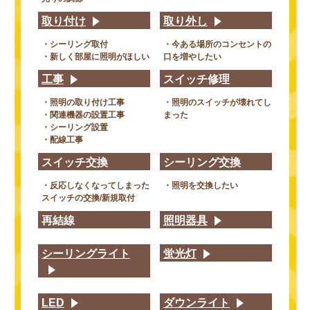
取り付け
取り外し
・シーリング取付
・今ある場所のコンセントの
・新しく部屋に照明がほしい
口を増やしたい
工事
スイッチ修理
・照明の取り付け工事
・照明のスイッチが壊れてし
・関連機器の設置工事
まった
・シーリング設置
・配線工事
スイッチ交換
シーリング交換
・反応しなくなってしまった
・照明を交換したい
スイッチの交換/新規取付
再結線
照明器具
シーリングライト
蛍光灯
LED
ダウンライト