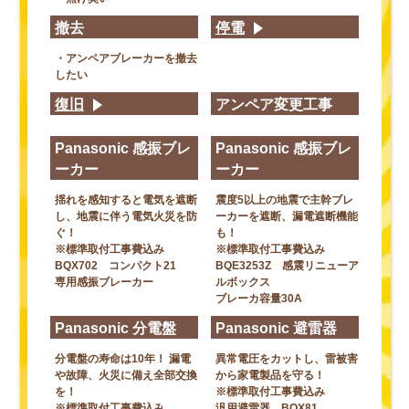
撤去
停電
・アンペアブレーカーを撤去
したい
復旧
アンペア変更工事
Panasonic 感振ブレ
Panasonic 感振ブレ
ーカー
ーカー
揺れを感知すると電気を遮断
震度5以上の地震で主幹ブレ
し、地震に伴う電気火災を防
ーカーを遮断、漏電遮断機能
ぐ！
も！
※標準取付工事費込み
※標準取付工事費込み
BQX702 コンパクト21
BQE3253Z 感震リニューア
専用感振ブレーカー
ルボックス
ブレーカ容量30A
Panasonic 分電盤
Panasonic 避雷器
分電盤の寿命は10年！ 漏電
異常電圧をカットし、雷被害
や故障、火災に備え全部交換
から家電製品を守る！
を！
※標準取付工事費込み
※標準取付工事費込み
汎用避雷器 BQX81