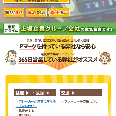
修理
・
故障
交換
・
ブレーカーが頻繁に落ちる
・ブレーカーを交換したい
（上がらない）
・異音がする
・焦げ臭い