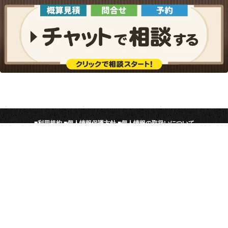
■
利用規約
■
個人情報保護方針
■
個人情報の取扱いについて
■
協力店募集
■
工事士募集
一括見積比較くら
にんばいせんもん
DENKI110
し
任意売却専門住宅ローン相談センタ
電気のトラブル問題解決サイ
のコンシェルジュ
ー
ト
© 街の修理屋さん