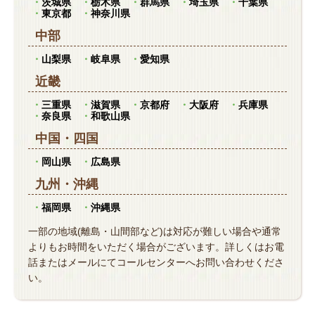
茨城県
栃木県
群馬県
埼玉県
千葉県
東京都
神奈川県
中部
山梨県
岐阜県
愛知県
近畿
三重県
滋賀県
京都府
大阪府
兵庫県
奈良県
和歌山県
中国
・
四国
岡山県
広島県
九州
・
沖縄
福岡県
沖縄県
一部の地域(離島・山間部など)は対応が難しい場合や通常
よりもお時間をいただく場合がございます。詳しくはお電
話またはメールにてコールセンターへお問い合わせくださ
い。