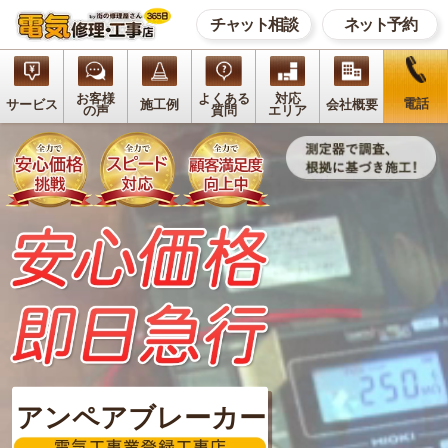
チャット相談
ネット予約
お客様
よくある
対応
電話
サービス
施工例
会社概要
の声
質問
エリア
アンペアブレーカー