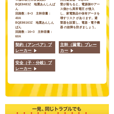
BQE8483Z 地震あんしんば
雷が落ちると、電源側やアー
ん
ス側から異常電圧 が侵入
回路数：8+3 主幹容量：
し、家電製品や保有データを
40A
壊すリスク があります。避
BQE86163Z 地震あんしん
雷器を設置し、電器・電子機
ばん
器 の故障を防ぎましょう。
回路数：16+3 主幹容量：
60A
契約（アンペア）ブ
主幹（漏電）ブレー
レーカー
カー
安全（子・分岐）ブ
レーカー