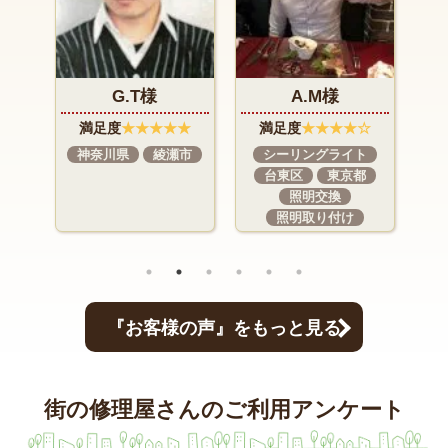
A.M様
I.N様
★
満足度
★★★★☆
満足度
★★★★★
市
シーリングライト
インターホン交換
台東区
東京都
東京都
町田市
照明交換
照明取り付け
『お客様の声』をもっと見る
街の修理屋さんのご利用アンケート