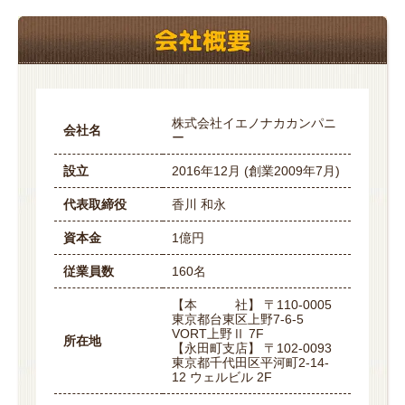
株式会社イエノナカカンパニ
会社名
ー
設立
2016年12月 (創業2009年7月)
代表取締役
香川 和永
資本金
1億円
従業員数
160名
【本 社】 〒110-0005
東京都台東区上野7-6-5
VORT上野Ⅱ 7F
所在地
【永田町支店】 〒102-0093
東京都千代田区平河町2-14-
12 ウェルビル 2F