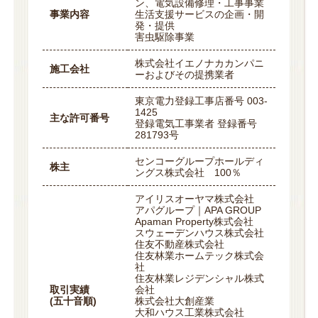
ン、電気設備修理・工事事業
事業内容
生活支援サービスの企画・開
発・提供
害虫駆除事業
株式会社イエノナカカンパニ
施工会社
ーおよびその提携業者
東京電力登録工事店番号 003-
1425
主な許可番号
登録電気工事業者 登録番号
281793号
センコーグループホールディ
株主
ングス株式会社 100％
アイリスオーヤマ株式会社
アパグループ｜APA GROUP
Apaman Property株式会社
スウェーデンハウス株式会社
住友不動産株式会社
住友林業ホームテック株式会
社
住友林業レジデンシャル株式
取引実績
会社
(五十音順)
株式会社大創産業
大和ハウス工業株式会社