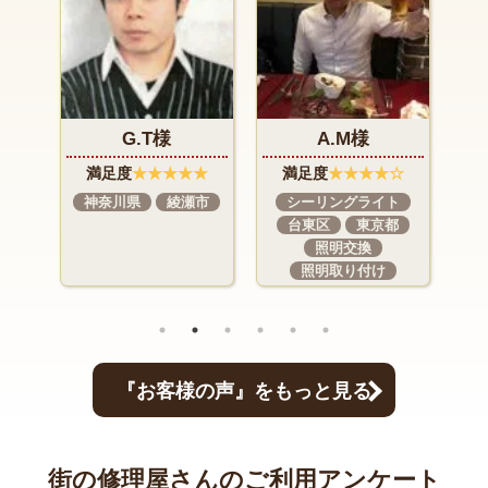
A.M様
I.N様
★
満足度
★★★★☆
満足度
★★★★★
市
シーリングライト
インターホン交換
台東区
東京都
東京都
町田市
照明交換
照明取り付け
『お客様の声』をもっと見る
街の修理屋さんのご利用アンケート