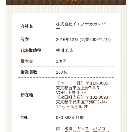
株式会社イエノナカカンパニ
会社名
ー
設立
2016年12月 (創業2009年7月)
代表取締役
香川 和永
資本金
1億円
従業員数
160名
【本 社】 〒110-0005
東京都台東区上野7-6-5
VORT上野Ⅱ 7F
所在地
【永田町支店】 〒102-0093
東京都千代田区平河町2-14-
12 ウェルビル 2F
TEL
050-5835-1199
鍵、水道、ガラス、パソコ