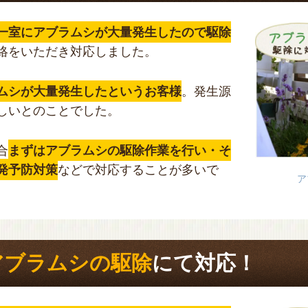
一室にアブラムシが大量発生したので駆除
絡をいただき対応しました。
ムシが大量発生したというお客様
。発生源
しいとのことでした。
合
まずはアブラムシの駆除作業を行い・そ
発予防対策
などで対応することが多いで
ア
アブラムシの駆除
にて対応！