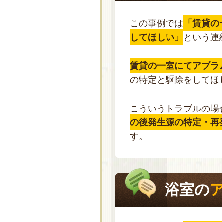
この事例では
「賃貸の
してほしい」
という連
賃貸の一室にてアブラ
の特定と駆除をしてほ
こういうトラブルの場
の後発生源の特定・再
す。
浴室の