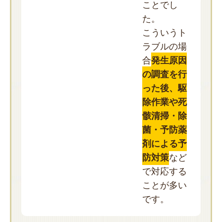
ことでし
た。
こういうト
ラブルの場
合
発生原因
の調査を行
った後、駆
除作業や死
骸清掃・除
菌・予防薬
剤による予
防対策
など
で対応する
ことが多い
です。