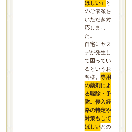
ほしい」
と
のご依頼を
いただき対
応しまし
た。
自宅にヤス
デが発生し
て困ってい
るというお
客様。
専用
の薬剤によ
る駆除・予
防。侵入経
路の特定や
対策もして
ほしい
との