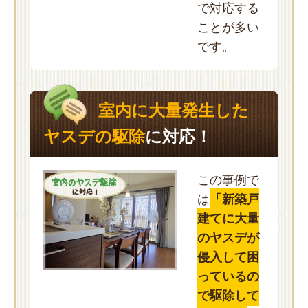
で対応する
ことが多い
です。
室内に大量発生した
ヤスデの駆除
に対応！
この事例で
は
「新築戸
建てに大量
のヤスデが
侵入して困
っているの
で駆除して