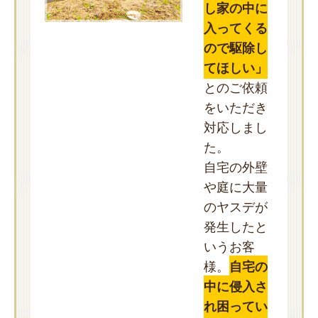
し家の中に
入ってくる
ので駆除し
てほしい」
とのご依頼
をいただき
対応しまし
た。
自宅の外壁
や庭に大量
のヤスデが
発生したと
いうお客
様。
自宅の
中に侵入さ
れ困ってい