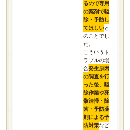
るので専用
の薬剤で駆
除・予防し
てほしい
と
のことでし
た。
こういうト
ラブルの場
合
発生原因
の調査を行
った後、駆
除作業や死
骸清掃・除
菌・予防薬
剤による予
防対策
など