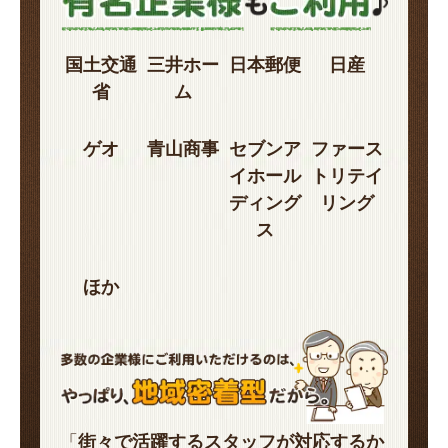
国土交通
三井ホー
日本郵便
日産
省
ム
ゲオ
青山商事
セブンア
ファース
イホール
トリテイ
ディング
リング
ス
ほか
「
街々で活躍するスタッフが対応するか