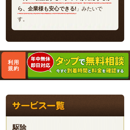
ら、企業様も安心できる!
」みたいで
す。
利用
規約
駆除