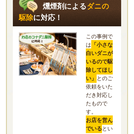
燻煙剤による
ダニの
駆除
に対応！
この事例で
は
「小さな
白いダニが
いるので駆
除してほし
い」
とのご
依頼をいた
だき対応し
たもので
す。
お店を営ん
でいる
とい