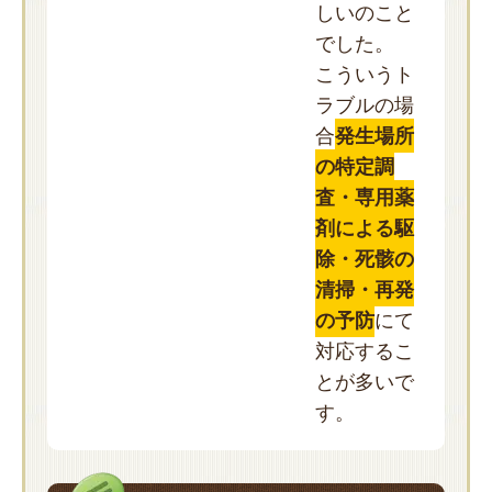
しいのこと
でした。
こういうト
ラブルの場
合
発生場所
の特定調
査・専用薬
剤による駆
除・死骸の
清掃・再発
の予防
にて
対応するこ
とが多いで
す。