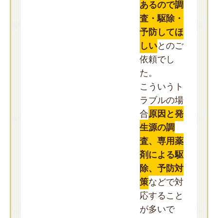
あるので調
査・駆除・
予防してほ
しい
とのご
依頼でし
た。
こういうト
ラブルの場
合
原因と発
生源の調
査、専用薬
剤による駆
除、予防対
策
などで対
応すること
が多いで