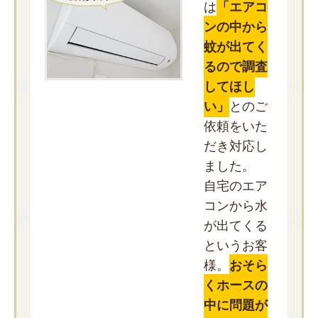
は
「エアコ
ンの中から
蚊が出てく
るので調査
してほし
い」
とのご
依頼をいた
だき対応し
ました。
自宅のエア
コンから水
が出てくる
というお客
様。
おそら
くホースの
中に問題が