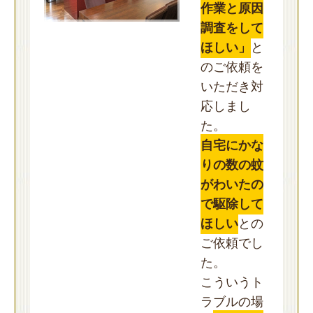
作業と原因
調査をして
ほしい」
と
のご依頼を
いただき対
応しまし
た。
自宅にかな
りの数の蚊
がわいたの
で駆除して
ほしい
との
ご依頼でし
た。
こういうト
ラブルの場