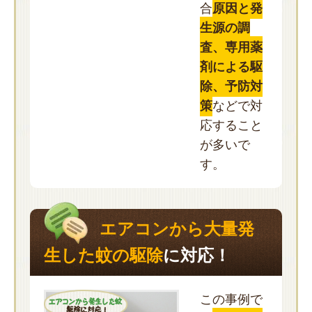
合
原因と発
生源の調
査、専用薬
剤による駆
除、予防対
策
などで対
応すること
が多いで
す。
エアコンから大量発
生した蚊の駆除
に対応！
この事例で