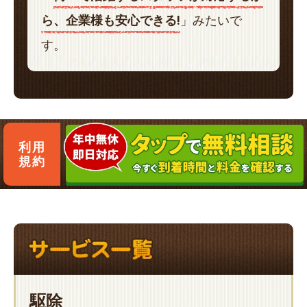
ら、企業様も安心できる!
」みたいで
す。
利用
規約
駆除