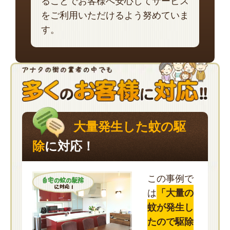
ることでお客様へ安心してサービス
をご利用いただけるよう努めていま
す。
大量発生した蚊の駆
除
に対応！
この事例で
は
「大量の
蚊が発生し
たので駆除