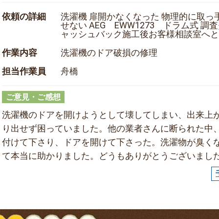
依頼の詳細
洗濯機 扉開かなくなった 物理的に取っ
せない AEG EWW1273 ドラム式 調査費
ャッシュバック施工後お客様相談室へと
作業内容
洗濯機のドア破損の修理
担当作業員
舟橋
ご意見・ご感想
洗濯機のドアを開けようとして壊してしまい、出来上
り出せず困っていました。他の業者さんに断られた中
付けて下さり、ドアを開けて下さった。洗濯物が臭く
て本当に助かりました。どうもありがとうございまし