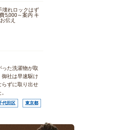
手壊れロックはず
5,000～案内 キ
お伝え
がった洗濯物が取
、御社は早速駆け
ならずに取り出せ
た。
千代田区
東京都