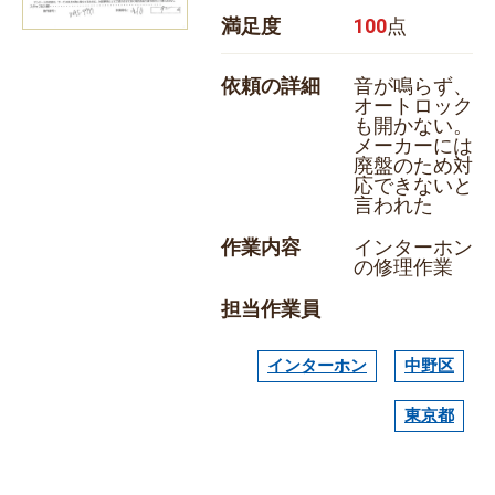
満足度
100
点
依頼の詳細
音が鳴らず、
オートロック
も開かない。
メーカーには
廃盤のため対
応できないと
言われた
作業内容
インターホン
の修理作業
担当作業員
インターホン
中野区
東京都