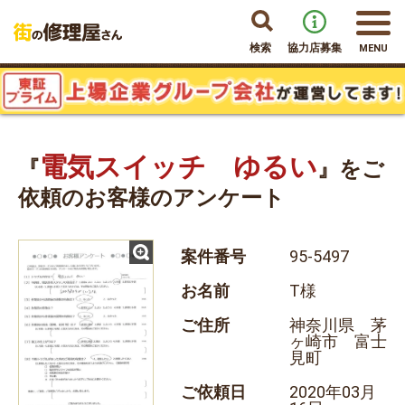
検索
協力店募集
MENU
電気スイッチ ゆるい
『
』をご
依頼のお客様のアンケート
案件番号
95-5497
お名前
T様
ご住所
神奈川県 茅
ヶ崎市 富士
見町
ご依頼日
2020年03月