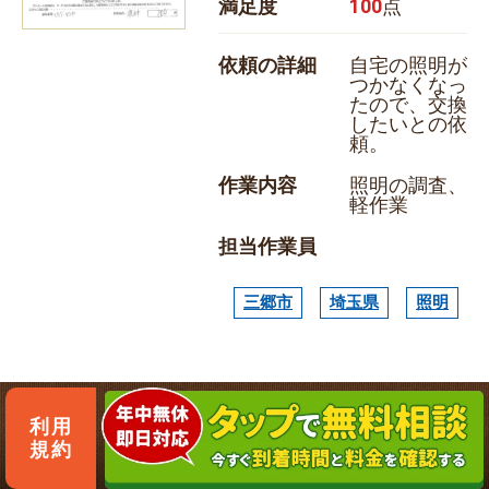
満足度
100
点
依頼の詳細
自宅の照明が
つかなくなっ
たので、交換
したいとの依
頼。
作業内容
照明の調査、
軽作業
担当作業員
三郷市
埼玉県
照明
利用
規約