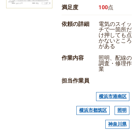
満足度
100
点
依頼の詳細
電気のスイッ
チで一箇所だ
け押しても点
かないところ
がある
作業内容
照明、配線の
調査・修理作
業
担当作業員
横浜市港南区
横浜市都筑区
照明
神奈川県