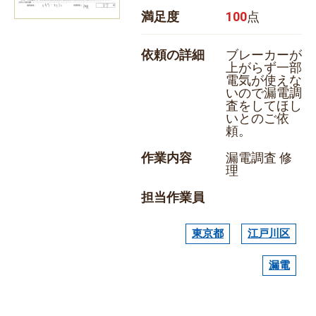
満足度
100
点
依頼の詳細
ブレーカーが
上がらず一部
電気が使えな
いので漏電調
査をしてほし
いとのご依
頼。
作業内容
漏電調査 修
理
担当作業員
東京都
江戸川区
漏電