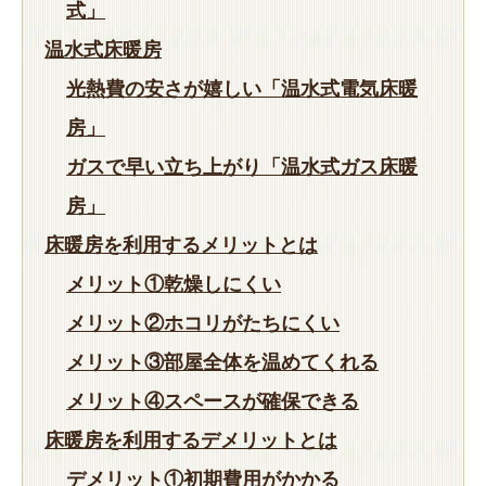
式」
温水式床暖房
光熱費の安さが嬉しい「温水式電気床暖
房」
ガスで早い立ち上がり「温水式ガス床暖
房」
床暖房を利用するメリットとは
メリット①乾燥しにくい
メリット②ホコリがたちにくい
メリット③部屋全体を温めてくれる
メリット④スペースが確保できる
床暖房を利用するデメリットとは
デメリット①初期費用がかかる