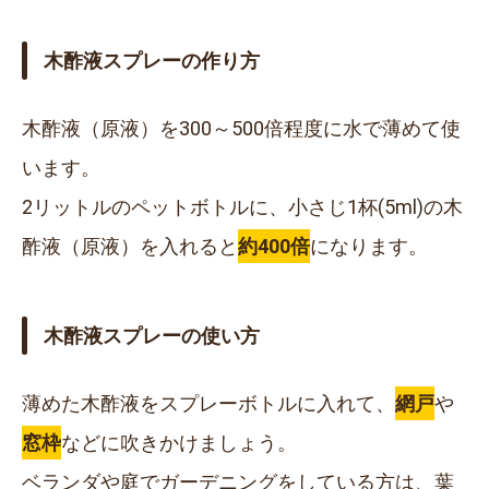
木酢液スプレーの作り方
木酢液（原液）を
300～500倍
程度に水で薄めて使
います。
2リットル
のペットボトルに、小さじ
1杯
(5ml)の木
酢液（原液）を入れると
約400倍
になります。
木酢液スプレーの使い方
薄めた木酢液をスプレーボトルに入れて、
網戸
や
窓枠
などに吹きかけましょう。
ベランダや庭でガーデニングをしている方は、葉