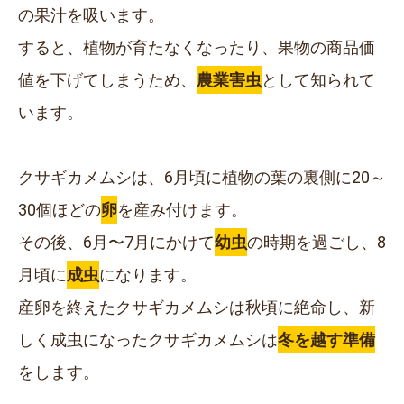
の果汁を吸います。
すると、植物が育たなくなったり、果物の商品価
値を下げてしまうため、
農業害虫
として知られて
います。
クサギカメムシは、
6月
頃に植物の葉の裏側に20～
30個ほどの
卵
を産み付けます。
その後、
6月〜7月
にかけて
幼虫
の時期を過ごし、
8
月
頃に
成虫
になります。
産卵を終えたクサギカメムシは秋頃に絶命し、新
しく成虫になったクサギカメムシは
冬を越す準備
をします。