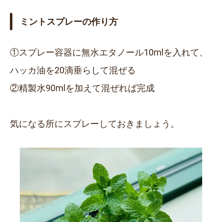
ミントスプレーの作り方
①スプレー容器に無水エタノール
10ml
を入れて、
ハッカ油を
20滴
垂らして混ぜる
②精製水
90ml
を加えて混ぜれば完成
気になる所にスプレーしておきましょう。