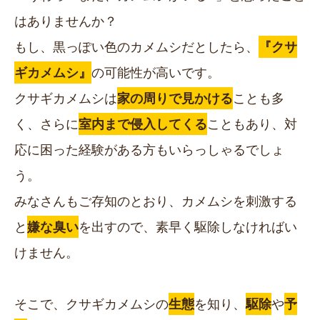
はありませんか？
もし、黒っぽい色のカメムシだとしたら、
『クサ
ギカメムシ』
の可能性が高いです。
クサギカメムシは
家の周りで見かける
ことも多
く、さらに
室内まで侵入してくる
こともあり、対
応に困った経験がある方もいらっしゃるでしょ
う。
みなさんもご存知のとおり、カメムシを刺激する
と
嫌な臭い
を出すので、素早く駆除しなければい
けません。
そこで、クサギカメムシの
生態
を知り、
駆除
や
予