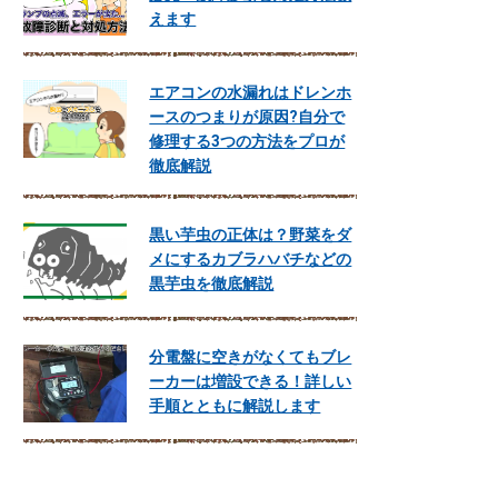
えます
エアコンの水漏れはドレンホ
ースのつまりが原因?自分で
修理する3つの方法をプロが
徹底解説
黒い芋虫の正体は？野菜をダ
メにするカブラハバチなどの
黒芋虫を徹底解説
分電盤に空きがなくてもブレ
ーカーは増設できる！詳しい
手順とともに解説します