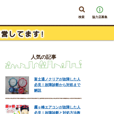
検索
協力店募集
人気の記事
富士通ノクリアが故障した人
必見！故障診断から対処まで
解説
霧ヶ峰エアコンが故障した人
必見！故障診断と対処方法教