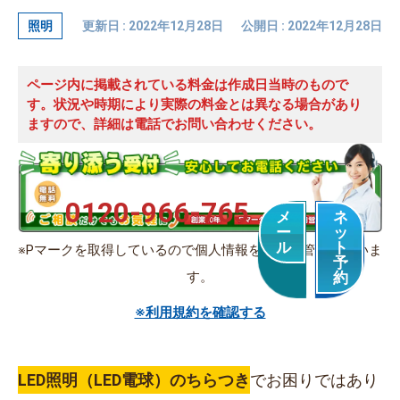
照明
更新日 : 2022年12月28日
公開日 : 2022年12月28日
ページ内に掲載されている料金は作成日当時のもので
す。状況や時期により実際の料金とは異なる場合があり
ますので、詳細は電話でお問い合わせください。
0120-966-765
メ
ネ
ー
ッ
ル
ト
※Pマークを取得しているので個人情報を適切に管理していま
予
す。
約
※利用規約を確認する
LED照明（LED電球）のちらつき
でお困りではあり