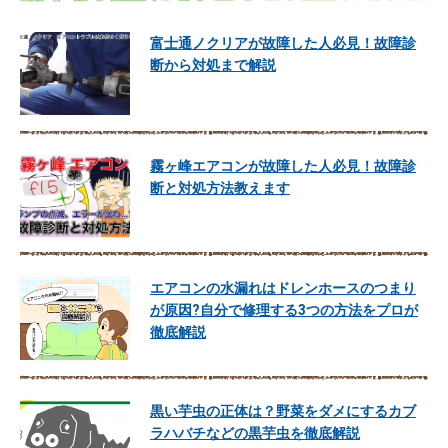
富士通ノクリアが故障した人必見！故障診
断から対処まで解説
霧ヶ峰エアコンが故障した人必見！故障診
断と対処方法教えます
エアコンの水漏れはドレンホースのつまり
が原因?自分で修理する3つの方法をプロが
徹底解説
黒い芋虫の正体は？野菜をダメにするカブ
ラハバチなどの黒芋虫を徹底解説