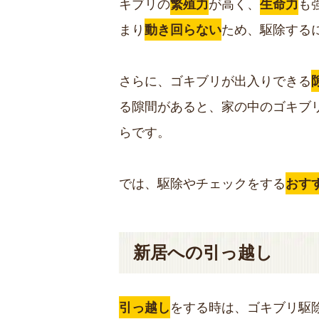
キブリの
繁殖力
が高く、
生命力
も
まり
動き回らない
ため、駆除する
さらに、ゴキブリが出入りできる
る隙間があると、家の中のゴキブ
らです。
では、駆除やチェックをする
おす
新居への引っ越し
引っ越し
をする時は、ゴキブリ駆