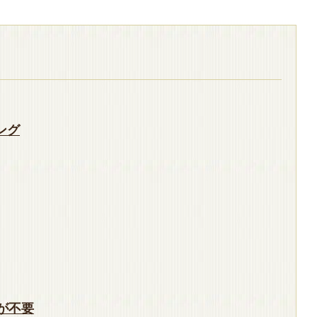
ング
が不要