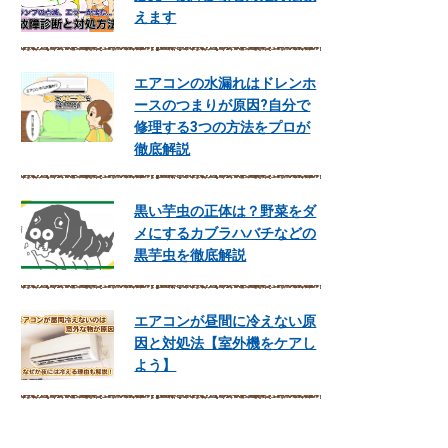
えます
エアコンの水漏れはドレンホ
ースのつまりが原因?自分で
修理する3つの方法をプロが
徹底解説
黒い芋虫の正体は？野菜をダ
メにするカブラハバチなどの
黒芋虫を徹底解説
エアコンが昼間に冷えない原
因と対処法【室外機をケアし
よう】