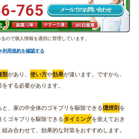
66-765
メールでのお問い合わせ
いるので個人情報を適切に管理しています。
※利用規約を確認する
種類
があり、
使い方
や
効果
が違います。ですから、
策をする必要があります。
ると、家の中全体のゴキブリを駆除できる
燻煙剤
を
良くゴキブリを駆除できる
タイミング
を覚えておき
く組み合わせて、効果的な対策をおすすめします。