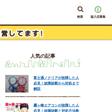
検索
協力店募集
人気の記事
富士通ノクリアが故障した人
必見！故障診断から対処まで
解説
霧ヶ峰エアコンが故障した人
必見！故障診断と対処方法教