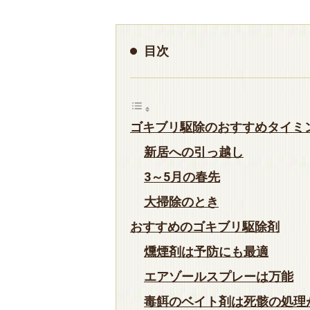
目次
ゴキブリ駆除のおすすめタイミ
新居への引っ越し
3～5月の春先
大掃除のとき
おすすめのゴキブリ駆除剤
燻煙剤は予防にも最適
エアゾールスプレーは万能
毒餌のベイト剤は死骸の処理