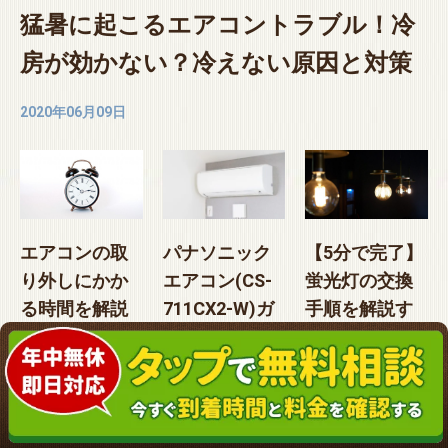
猛暑に起こるエアコントラブル！冷
房が効かない？冷えない原因と対策
2020年06月09日
エアコンの取
パナソニック
【5分で完了】
り外しにかか
エアコン(CS-
蛍光灯の交換
る時間を解説
711CX2-W)ガ
手順を解説す
【依頼する際
ス充填
る【誰でも簡
のポイント】
単】
2023年03月15日
2020年06月02日
2020年07月13日