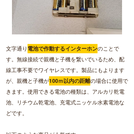
文字通り
電池で作動するインターホン
のことで
す。無線接続で親機と子機を繋いでいるため、配
線工事不要でワイヤレスです。製品にもよります
が、親機と子機が
100ｍ以内の距離
の場合に使用で
きます。使用できる電池の種類は、アルカリ乾電
池、リチウム乾電池、充電式ニッケル水素電池な
どです。