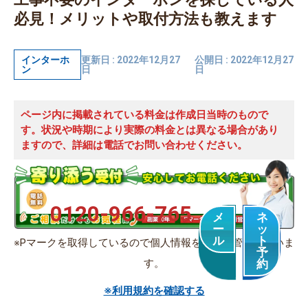
必見！メリットや取付方法も教えます
インターホ
更新日 : 2022年12月27
公開日 : 2022年12月27
ン
日
日
ページ内に掲載されている料金は作成日当時のもので
す。状況や時期により実際の料金とは異なる場合があり
ますので、詳細は電話でお問い合わせください。
0120-966-765
メ
ネ
ー
ッ
ル
ト
※Pマークを取得しているので個人情報を適切に管理していま
予
す。
約
※利用規約を確認する