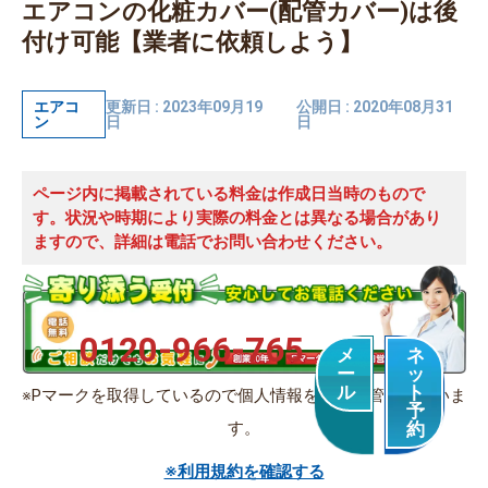
エアコンの化粧カバー(配管カバー)は後
付け可能【業者に依頼しよう】
エアコ
更新日 : 2023年09月19
公開日 : 2020年08月31
ン
日
日
ページ内に掲載されている料金は作成日当時のもので
す。状況や時期により実際の料金とは異なる場合があり
ますので、詳細は電話でお問い合わせください。
0120-966-765
メ
ネ
ー
ッ
ル
ト
※Pマークを取得しているので個人情報を適切に管理していま
予
す。
約
※利用規約を確認する