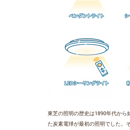
東芝の照明の歴史は1890年代か
た炭素電球が最初の照明でした。