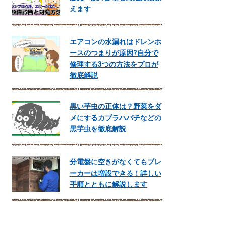
えます
エアコンの水漏れはドレンホ
ースのつまりが原因?自分で
修理する3つの方法をプロが
徹底解説
黒い芋虫の正体は？野菜をダ
メにするカブラハバチなどの
黒芋虫を徹底解説
分電盤に空きがなくてもブレ
ーカーは増設できる！詳しい
手順とともに解説します