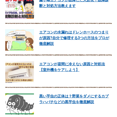
霧ヶ峰エアコンが故障した人必見！故障診
断と対処方法教えます
エアコンの水漏れはドレンホースのつまり
が原因?自分で修理する3つの方法をプロが
徹底解説
エアコンが昼間に冷えない原因と対処法
【室外機をケアしよう】
黒い芋虫の正体は？野菜をダメにするカブ
ラハバチなどの黒芋虫を徹底解説