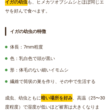
イガの幼虫
も、ヒメカツオブシムシとほぼ同じエ
サを好んで食べます。
イガの幼虫の特徴
体長：
7mm
程度
色：乳白色で頭が黒い
形：体毛のない細いイモムシ
繊維で筒状の巣を作り、その中で生活する
成虫、幼虫ともに
暗い場所を好み
、高温（25〜30
度程度）で湿度が低いほど被害は大きくなりま