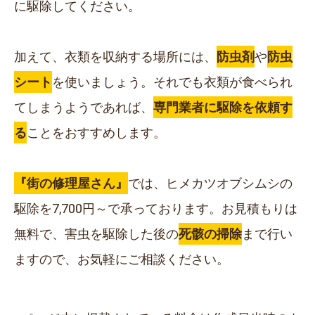
に駆除してください。
加えて、衣類を収納する場所には、
防虫剤
や
防虫
シート
を使いましょう。それでも衣類が食べられ
てしまうようであれば、
専門業者に駆除を依頼す
る
ことをおすすめします。
『街の修理屋さん』
では、ヒメカツオブシムシの
駆除を
7,700円～
で承っております。お見積もりは
無料
で、害虫を駆除した後の
死骸の掃除
まで行い
ますので、お気軽にご相談ください。