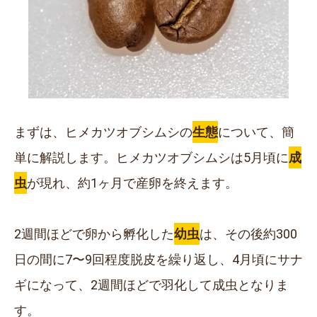
まずは、ヒメカツオブシムシの
生態
について、簡
単に解説します。ヒメカツオブシムシは5月頃に
成
虫
が現れ、約1ヶ月で産卵を終えます。
2週間ほどで卵から孵化した
幼虫
は、その後約300
日の間に7〜9回程度脱皮を繰り返し、4月頃にサナ
ギになって、2週間ほどで羽化して成虫となりま
す。