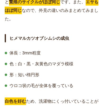
と
繁殖のサイクルがほぼ同じ
です。また、
エサも
ほぼ同じ
なので、外見の違いのみまとめてみまし
た。
ヒメマルカツオブシムシの成虫
体長：
3mm
程度
色：白・黒・灰黄色のマダラ模様
形：短い楕円形
ウロコ状の毛が全体を覆っている
白色を好む
ため、洗濯物にくっ付いていることが