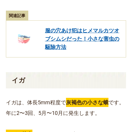
関連記事
服の穴あけ犯はヒメマルカツオ
ブシムシだった！小さな害虫の
駆除方法
イガ
イガは、体長
5mm
程度で
灰褐色の小さな蛾
です。
年に2〜3回、5月〜10月に発生します。